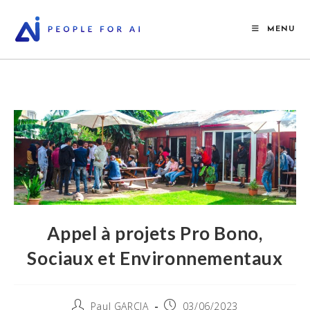
Skip
to
MENU
content
Appel à projets Pro Bono,
Sociaux et Environnementaux
Auteur/autrice
Publication
Paul GARCIA
03/06/2023